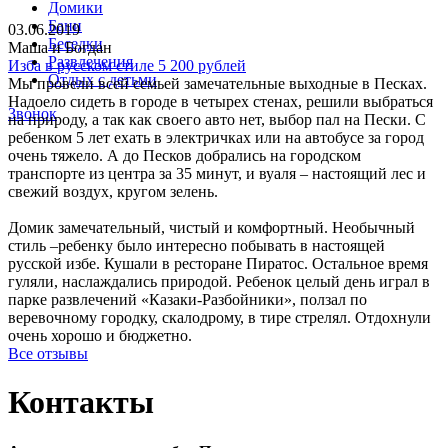
Домики
Бани
03.06.2019
Беседки
Маша и Богдан
Развлечения
Изба в русском стиле 5 200 рублей
Отдых с детьми
Мы провели всей семьей замечательные выходные в Песках.
Надоело сидеть в городе в четырех стенах, решили выбраться
Звонок
на природу, а так как своего авто нет, выбор пал на Пески. С
ребенком 5 лет ехать в электричках или на автобусе за город
очень тяжело. А до Песков добрались на городском
транспорте из центра за 35 минут, и вуаля – настоящий лес и
свежий воздух, кругом зелень.
Домик замечательный, чистый и комфортный. Необычный
стиль –ребенку было интересно побывать в настоящей
русской избе. Кушали в ресторане Пиратос. Остальное время
гуляли, наслаждались природой. Ребенок целый день играл в
парке развлечений «Казаки-Разбойники», ползал по
веревочному городку, скалодрому, в тире стрелял. Отдохнули
очень хорошо и бюджетно.
Все отзывы
Контакты