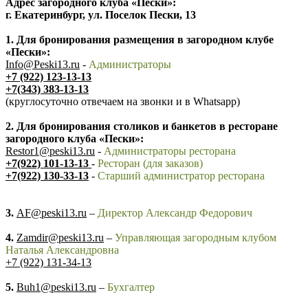
Адрес загородного клуба «Пески»:
г. Екатеринбург, ул. Поселок Пески, 13
1. Для бронирования размещения в загородном клубе
«Пески»:
Info@Peski13.ru
-
Администраторы
+7 (922) 123-13-13
+7(343) 383-13-13
(круглосуточно отвечаем на звонки и в Whatsapp)
2. Для бронирования столиков и банкетов в ресторане
загородного клуба «Пески»:
Restor1@peski13.ru
-
Администраторы ресторана
+7(922) 101-13-13
-
Ресторан (для заказов)
+7(922) 130-33-13
-
Старший администратор ресторана
3.
AF@peski13.ru
–
Директор Александр Федорович
4.
Zamdir@peski13.ru
–
Управляющая загородным клубом
Наталья Александровна
+7 (922) 131-34-13
5.
Buh1@peski13.ru
–
Бухгалтер