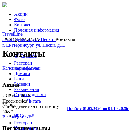
Акции
Фото
Контакты
Полезная информация
TravelLine
Загородный клуб «Пески»
Контакты
+7 (922) 123-13-13
г. Екатеринбург, ул. Пески, д.13
Контакты
🕊️ Свадьбы
Ресторан
Календарный план
Корпоратив
Домики
Бани
Акции
Беседки
Развлечения
Отдых с детьми
23 Июля 2026
Просыпайся
Читать
Меню
С понедельника по пятницу
Прайс с 01.05.2026 по 01.10.2026г
50&#...
🕊️ Свадьбы
Все акции
Ресторан
Последние отзывы
Корпоратив