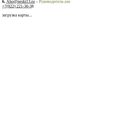
6.
Aho@peski13.ru
–
Руководитель ахо
+7(922) 221-30-3
8
загрузка карты...